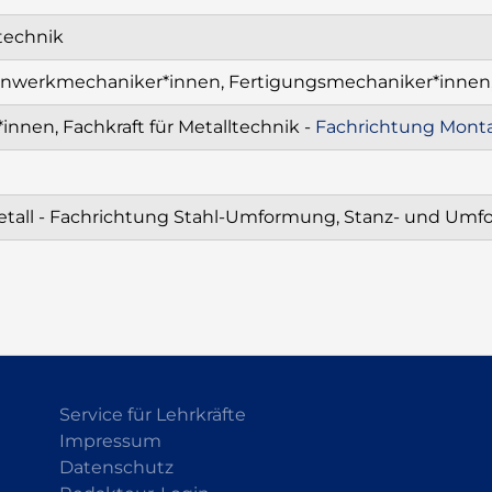
stechnik
einwerkmechaniker*innen, Fertigungsmechaniker*inne
nnen, Fachkraft für Metalltechnik -
Fachrichtung Mont
etall - Fachrichtung Stahl-Umformung, Stanz- und Um
Service für Lehrkräfte
Impressum
Datenschutz