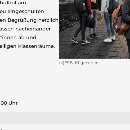
chulhof am
neu eingeschulten
men Begrüßung herzlich
lassen nacheinander
er*innen ab und
weiligen Klassenräume.
(c)ESB, KI-generiert
:00 Uhr
e