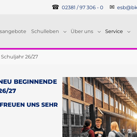
☎
✉
02381 / 97 306 - 0
esb@bk
gsangebote
Schulleben
Über uns
Service
Submenu for "Schulleben"
Submenu for "Ü
Sub
Schuljahr 26/27
NEU BEGINNENDE
26/27
 FREUEN UNS SEHR