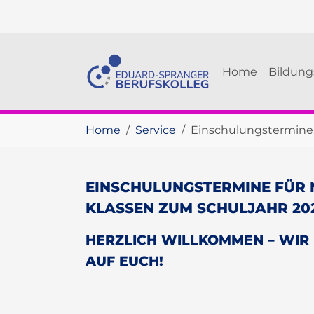
Skip to main navigation
Skip to main content
Skip to page footer
Home
Bildun
You are here:
Home
Service
Einschulungstermine 
EINSCHULUNGSTERMINE FÜR 
KLASSEN ZUM SCHULJAHR 20
HERZLICH WILLKOMMEN – WIR
AUF EUCH!