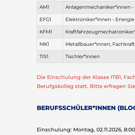
AM1
Anlagenmechaniker*innen - S
EFG1
Elektroniker*innen - Energ
KFM1
Kraftfahrzeugmechatronike
MK1
Metallbauer*innen, Fachkraft
TIS1
Tischler*innen
Die Einschulung der Klasse ITB1, Fac
Berufgskolleg statt. Bitte erfragen S
BERUFSSCHÜLER*INNEN (BLO
Einschulung: Montag, 02.11.2026, 8:0