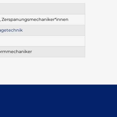
n, Zerspanungsmechaniker*innen
agetechnik
formmechaniker