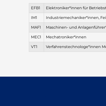
EFB1
Elektroniker*innen für Betrieb
IM1
Industriemechaniker*innen, F
MAF1
Maschinen- und Anlagenführer*i
MEC1
Mechatroniker*innen
VT1
Verfahrenstechnologe*innen M
EDUARD-SPRANGER-
BERUFSKOLLEG