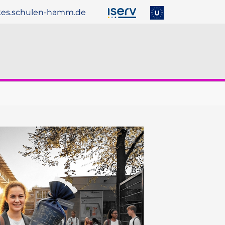
es.schulen-hamm.de
ber uns"
menu for "Service"