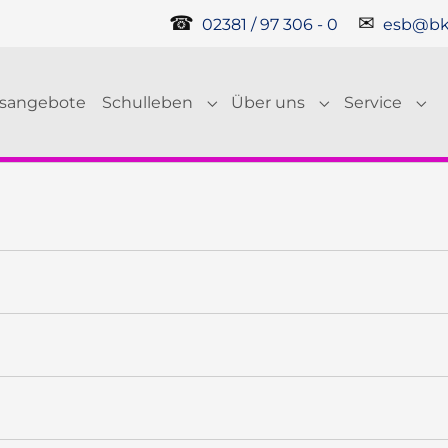
☎
✉
02381 / 97 306 - 0
esb@bk
gsangebote
Schulleben
Über uns
Service
Submenu for "Schulleben"
Submenu for "Ü
Sub