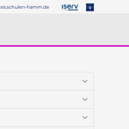
es.schulen-hamm.de
ber uns"
menu for "Service"