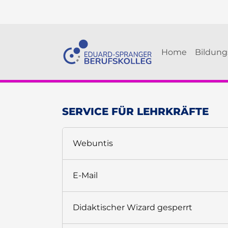
Skip to main navigation
Skip to main content
Skip to page footer
Home
Bildun
SERVICE FÜR LEHRKRÄFTE
Webuntis
E-Mail
Didaktischer Wizard gesperrt