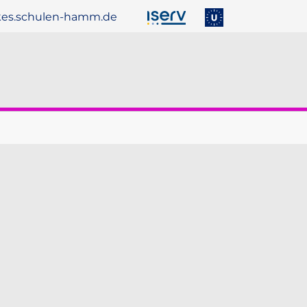
es.schulen-hamm.de
ber uns"
menu for "Service"