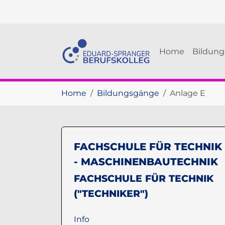
Skip to main navigation
Skip to main content
Skip to page footer
Home
Bildun
You are here:
Home
Bildungsgänge
Anlage E
FACHSCHULE FÜR TECHNIK
- MASCHINENBAUTECHNIK
FACHSCHULE FÜR TECHNIK
("TECHNIKER")
Info