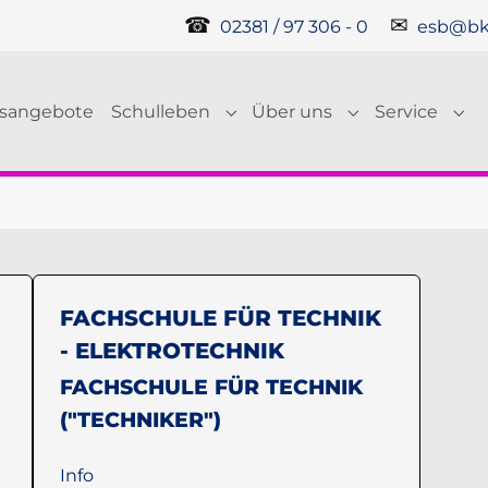
☎
✉
02381 / 97 306 - 0
esb@bk
gsangebote
Schulleben
Über uns
Service
Submenu for "Schulleben"
Submenu for "Ü
Sub
FACHSCHULE FÜR TECHNIK
- ELEKTROTECHNIK
FACHSCHULE FÜR TECHNIK
("TECHNIKER")
Info