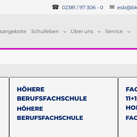
☎
✉
02381 / 97 306 - 0
esb@bk
gsangebote
Schulleben
Über uns
Service
Submenu for "Schulleben"
Submenu for "Ü
Sub
HÖHERE
FA
BERUFSFACHSCHULE
11+
HO
HÖHERE
BERUFSFACHSCHULE
FA