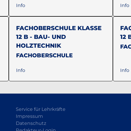
Info
Info
FACHOBERSCHULE KLASSE
FA
12 B - BAU- UND
12 
HOLZTECHNIK
FA
FACHOBERSCHULE
Info
Info
Service für Lehrkräfte
Impressum
Datenschutz
Redakteur-Login