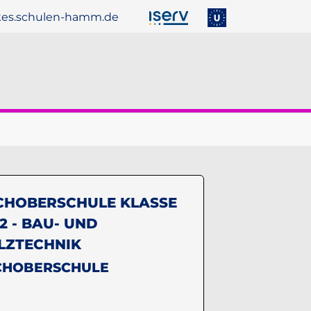
es.schulen-hamm.de
ber uns"
menu for "Service"
CHOBERSCHULE KLASSE
12 - BAU- UND
LZTECHNIK
CHOBERSCHULE