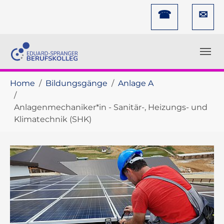
Skip to main navigation
Skip to main content
Skip to page footer
☎
✉
You are here:
Home
Bildungsgänge
Anlage A
Anlagenmechaniker*in - Sanitär-, Heizungs- und
Klimatechnik (SHK)