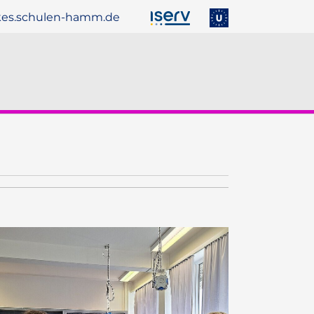
es.schulen-hamm.de
ber uns"
menu for "Service"