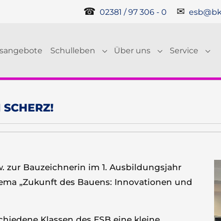
☎
✉
02381 / 97 306 - 0
esb@bk
gsangebote
Schulleben
Über uns
Service
Submenu for "Schulleben"
Submenu for "Ü
Sub
 SCHERZ!
 zur Bauzeichnerin im 1. Ausbildungsjahr
hema „Zukunft des Bauens: Innovationen und
chiedene Klassen des ESB eine kleine