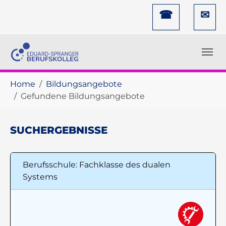
Skip to main navigation
Skip to main content
Skip to page footer
☎
✉
You are here:
Home
Bildungsangebote
Gefundene Bildungsangebote
SUCHERGEBNISSE
Berufsschule: Fachklasse des dualen
Systems